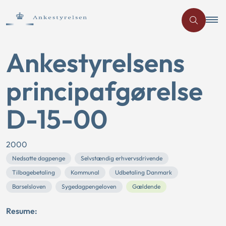
Ankestyrelsens
principafgørelse
D-15-00
2000
Nedsatte dagpenge
Selvstændig erhvervsdrivende
Tilbagebetaling
Kommunal
Udbetaling Danmark
Barselsloven
Sygedagpengeloven
Gældende
Resume: