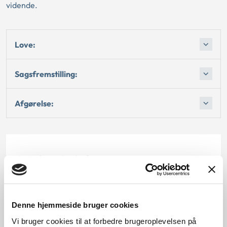
vidende.
Love:
Sagsfremstilling:
Afgørelse:
Dato for underskrift
15.09.2000
Offentliggørelsesdato
Denne hjemmeside bruger cookies
Vi bruger cookies til at forbedre brugeroplevelsen på
11.07.2013