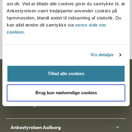
ast.dk. Ved at tillade alle cookies giver du samtykke til, at
Ankestyrelsen samt tredjeparter anvender cookies på
Paragraf
hjemmesiden, blandt andet til indsamling af statistik. Du
§ 37 § 5 § 7 § 71 § 31
kan altid ændre dit samtykke via
vores side om
cookies
.
Journalnummer J.nr.: 700050-00
Vis detaljer
Ankestyrelsen
Tillad alle cookies
Postadresse:
Brug kun nødvendige cookies
Nytorv 7, 2. sal
9000 Aalborg
Ankestyrelsen Aalborg