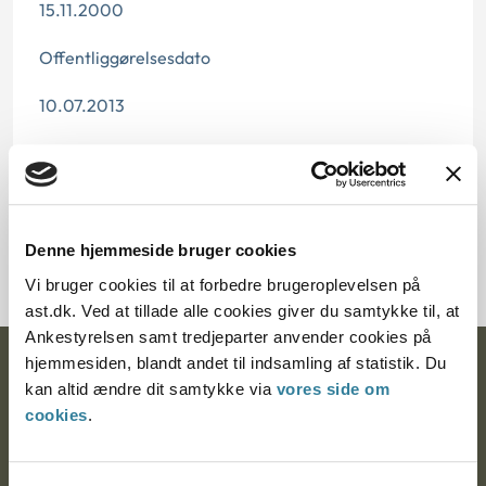
15.11.2000
Offentliggørelsesdato
10.07.2013
Paragraf
§ 45 § 57 § 75 § 19 § 42 § 108
Journalnummer J.nr.: 400090-00
Denne hjemmeside bruger cookies
Vi bruger cookies til at forbedre brugeroplevelsen på
ast.dk. Ved at tillade alle cookies giver du samtykke til, at
Ankestyrelsen samt tredjeparter anvender cookies på
hjemmesiden, blandt andet til indsamling af statistik. Du
Ankestyrelsen
kan altid ændre dit samtykke via
vores side om
cookies
.
Postadresse:
Nytorv 7, 2. sal