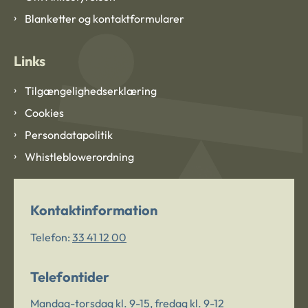
Blanketter og kontaktformularer
Links
Tilgængelighedserklæring
Cookies
Persondatapolitik
Whistleblowerordning
Kontaktinformation
Telefon:
33 41 12 00
Telefontider
Mandag-torsdag kl. 9-15, fredag kl. 9-12