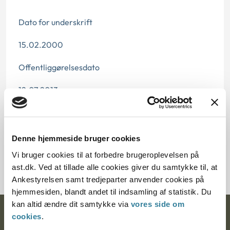
Dato for underskrift
15.02.2000
Offentliggørelsesdato
12.07.2013
Paragraf
§ 26 § 18
Denne hjemmeside bruger cookies
Vi bruger cookies til at forbedre brugeroplevelsen på
Journalnummer J.nr.: 700179-99
ast.dk. Ved at tillade alle cookies giver du samtykke til, at
Ankestyrelsen samt tredjeparter anvender cookies på
hjemmesiden, blandt andet til indsamling af statistik. Du
kan altid ændre dit samtykke via
vores side om
Ankestyrelsen
cookies
.