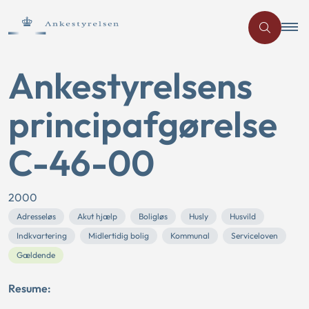
Ankestyrelsens
principafgørelse
C-46-00
2000
Adresseløs
Akut hjælp
Boligløs
Husly
Husvild
Indkvartering
Midlertidig bolig
Kommunal
Serviceloven
Gældende
Resume: