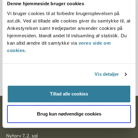
Denne hjemmeside bruger cookies
15.12.2000
Vi bruger cookies til at forbedre brugeroplevelsen på
Offentliggørelsesdato
ast.dk. Ved at tillade alle cookies giver du samtykke til, at
Ankestyrelsen samt tredjeparter anvender cookies på
10.07.2013
hjemmesiden, blandt andet til indsamling af statistik. Du
kan altid ændre dit samtykke via
vores side om
Paragraf
cookies
.
§ 66 § 80
Journalnummer J.nr.: 350077-00
Vis detaljer
Tillad alle cookies
Ankestyrelsen
Brug kun nødvendige cookies
Postadresse:
Nytorv 7, 2. sal