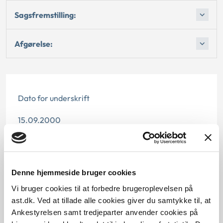
Sagsfremstilling:
Afgørelse:
Dato for underskrift
15.09.2000
Offentliggørelsesdato
11.07.2013
Denne hjemmeside bruger cookies
Paragraf
Vi bruger cookies til at forbedre brugeroplevelsen på
ast.dk. Ved at tillade alle cookies giver du samtykke til, at
§ 27 § 24 § 22
Ankestyrelsen samt tredjeparter anvender cookies på