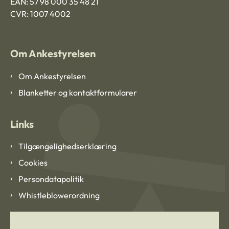
EAN: 57 98 000 35 48 21
CVR: 1007 4002
Om Ankestyrelsen
Om Ankestyrelsen
Blanketter og kontaktformularer
Links
Tilgængelighedserklæring
Cookies
Persondatapolitik
Whistleblowerordning