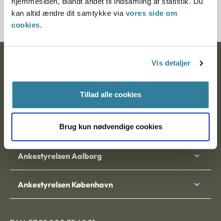
hjemmesiden, blandt andet til indsamling af statistik. Du
Journalnummer J.nr.: 700036-00
kan altid ændre dit samtykke via
vores side om
cookies
.
Ankestyrelsen
Vis detaljer
Postadresse:
Tillad alle cookies
Nytorv 7, 2. sal
9000 Aalborg
Brug kun nødvendige cookies
Ankestyrelsen Aalborg
Ankestyrelsen København