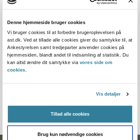
15.05.2000
Offentliggørelsesdato
Denne hjemmeside bruger cookies
Vi bruger cookies til at forbedre brugeroplevelsen på
10.07.2013
ast.dk. Ved at tillade alle cookies giver du samtykke til, at
Ankestyrelsen samt tredjeparter anvender cookies på
Denne principafgørelse er kasseret den 7. maj 2019,
hjemmesiden, blandt andet til indsamling af statistik. Du
da den ikke længere har vejledningsværdi.
kan altid ændre dit samtykke via
vores side om
cookies
.
Paragraf
§ 57 § 69 § 71
Vis detaljer
Lovområder
Journalnummer J.nr.: 350031-00
Tillad alle cookies
Brug kun nødvendige cookies