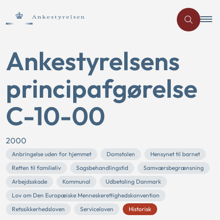
Ankestyrelsens
principafgørelse
C-10-00
2000
Anbringelse uden for hjemmet
Domstolen
Hensynet til barnet
Retten til familieliv
Sagsbehandlingstid
Samværsbegrænsning
Arbejdsskade
Kommunal
Udbetaling Danmark
Lov om Den Europæiske Menneskerettighedskonvention
Retssikkerhedsloven
Serviceloven
Historisk