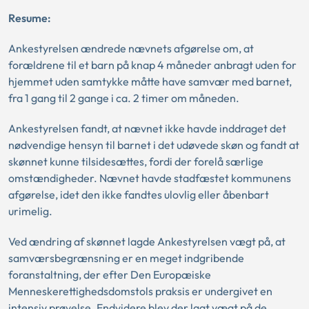
Resume:
Ankestyrelsen ændrede nævnets afgørelse om, at
forældrene til et barn på knap 4 måneder anbragt uden for
hjemmet uden samtykke måtte have samvær med barnet,
fra 1 gang til 2 gange i ca. 2 timer om måneden.
Ankestyrelsen fandt, at nævnet ikke havde inddraget det
nødvendige hensyn til barnet i det udøvede skøn og fandt at
skønnet kunne tilsidesættes, fordi der forelå særlige
omstændigheder. Nævnet havde stadfæstet kommunens
afgørelse, idet den ikke fandtes ulovlig eller åbenbart
urimelig.
Ved ændring af skønnet lagde Ankestyrelsen vægt på, at
samværsbegrænsning er en meget indgribende
foranstaltning, der efter Den Europæiske
Menneskerettighedsdomstols praksis er undergivet en
intensiv prøvelse. Endvidere blev der lagt vægt på de