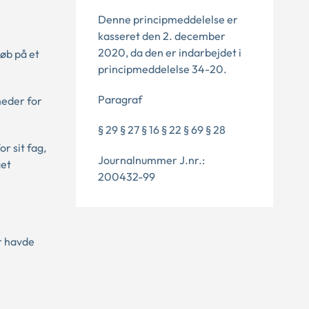
Denne principmeddelelse er
kasseret den 2. december
2020, da den er indarbejdet i
øb på et
principmeddelelse 34-20.
Paragraf
heder for
§ 29 § 27 § 16 § 22 § 69 § 28
r sit fag,
Journalnummer J.nr.:
get
200432-99
r havde