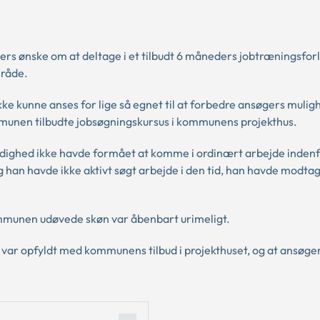
s ønske om at deltage i et tilbudt 6 måneders jobtræningsforl
mråde.
kke kunne anses for lige så egnet til at forbedre ansøgers mulig
mmunen tilbudte jobsøgningskursus i kommunens projekthus.
dighed ikke havde formået at komme i ordinært arbejde indenfo
g han havde ikke aktivt søgt arbejde i den tid, han havde modta
ommunen udøvede skøn var åbenbart urimeligt.
d var opfyldt med kommunens tilbud i projekthuset, og at ansøge