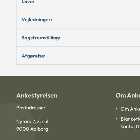
Love:
Vejledninger:
Sagsfremstilling:
Afgørelse:
Ankestyrelsen
Om Anke
Postadresse:
Om Anke
Blankett
Nytorv 7, 2. sal
kontakt
9000 Aalborg