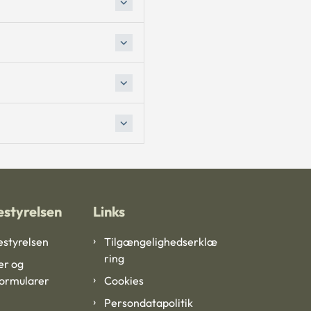
styrelsen
Links
styrelsen
Tilgængelighedserklæ
ring
er og
formularer
Cookies
Persondatapolitik