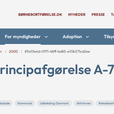
BØRNEBORTFØRELSE.DK
NYHEDER
PRESSE
T
For myndigheder
Adoption
Tilsy
er
2000
89a13e6d-07f1-48ff-bd85-e10b371cd2ee
rincipafgørelse A-7
dsskade
Kommunal
Udbetaling Danmark
Aktivloven
Retssikker