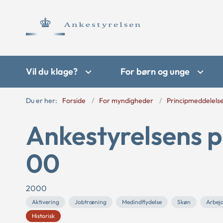
Vil du klage?
For børn og unge
Du er her:
Forside
For myndigheder
Principmeddelels
Ankestyrelsens p
00
2000
Aktivering
Jobtræning
Medindflydelse
Skøn
Arbej
Historisk