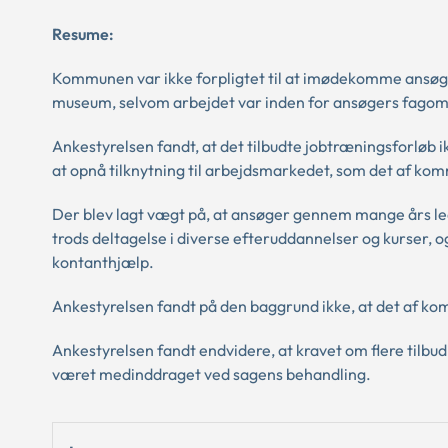
Resume:
Kommunen var ikke forpligtet til at imødekomme ansøger
museum, selvom arbejdet var inden for ansøgers fago
Ankestyrelsen fandt, at det tilbudte jobtræningsforløb i
at opnå tilknytning til arbejdsmarkedet, som det af ko
Der blev lagt vægt på, at ansøger gennem mange års le
trods deltagelse i diverse efteruddannelser og kurser, o
kontanthjælp.
Ankestyrelsen fandt på den baggrund ikke, at det af k
Ankestyrelsen fandt endvidere, at kravet om flere tilbu
været medinddraget ved sagens behandling.