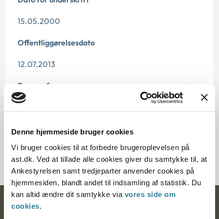
15.05.2000
Offentliggørelsesdato
12.07.2013
Paragraf
§ 84 § 1
Journalnummer
Denne hjemmeside bruger cookies
Vi bruger cookies til at forbedre brugeroplevelsen på
300053-99
ast.dk. Ved at tillade alle cookies giver du samtykke til, at
Ankestyrelsen samt tredjeparter anvender cookies på
hjemmesiden, blandt andet til indsamling af statistik. Du
kan altid ændre dit samtykke via
vores side om
Ankestyrelsen
cookies
.