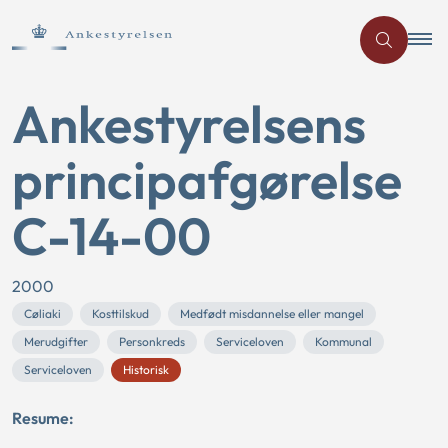
Ankestyrelsens
principafgørelse
C-14-00
2000
Cøliaki
Kosttilskud
Medfødt misdannelse eller mangel
Merudgifter
Personkreds
Serviceloven
Kommunal
Serviceloven
Historisk
Resume: