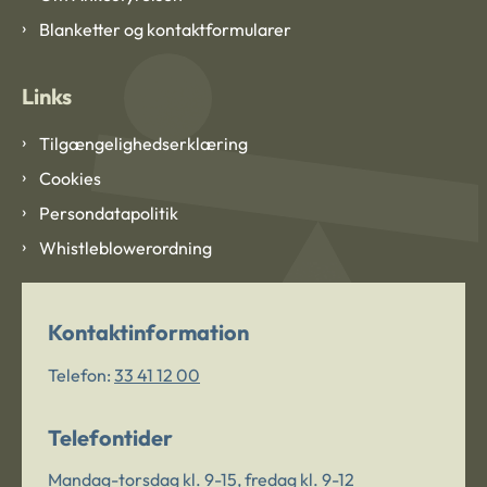
Blanketter og kontaktformularer
Links
Tilgængelighedserklæring
Cookies
Persondatapolitik
Whistleblowerordning
Kontaktinformation
Telefon:
33 41 12 00
Telefontider
Mandag-torsdag kl. 9-15, fredag kl. 9-12