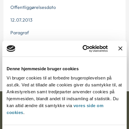
Offentliggørelsesdato
12.07.2013
Paragraf
§ 28
Denne hjemmeside bruger cookies
Journalnummer J.nr.: 350324-99
Vi bruger cookies til at forbedre brugeroplevelsen på
ast.dk. Ved at tillade alle cookies giver du samtykke til, at
Ankestyrelsen samt tredjeparter anvender cookies på
hjemmesiden, blandt andet til indsamling af statistik. Du
Ankestyrelsen
kan altid ændre dit samtykke via
vores side om
cookies
.
Postadresse:
Nytorv 7, 2. sal