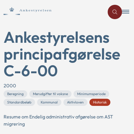
Ankestyrelsens
principafgørelse
C-6-00
2000
Beregning
Merudgifter til voksne
Minimumsperiode
Standardbeløb
Kommunal
Aktivloven
Historisk
Resume om Endelig administrativ afgørelse om AST
migrering