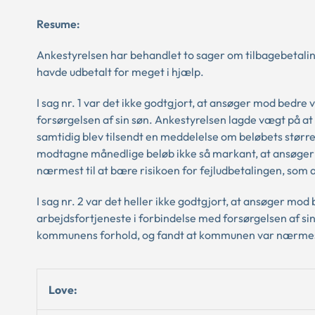
Resume:
Ankestyrelsen har behandlet to sager om tilbagebetaling
havde udbetalt for meget i hjælp.
I sag nr. 1 var det ikke godtgjort, at ansøger mod bedre
forsørgelsen af sin søn. Ankestyrelsen lagde vægt på at
samtidig blev tilsendt en meddelelse om beløbets størrel
modtagne månedlige beløb ikke så markant, at ansøger m
nærmest til at bære risikoen for fejludbetalingen, som
I sag nr. 2 var det heller ikke godtgjort, at ansøger mo
arbejdsfortjeneste i forbindelse med forsørgelsen af si
kommunens forhold, og fandt at kommunen var nærmest t
Love: