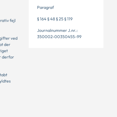
Paragraf
§ 164 § 48 § 25 § 119
ativ fejl
Journalnummer J.nr.:
350002-00350455-99
gifter ved
at der
tiget
r derfor
 tabt
yldtes