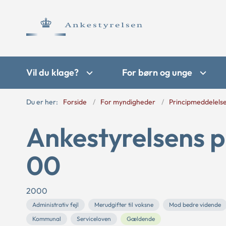
Vil du klage?
For børn og unge
Du er her:
Forside
For myndigheder
Principmeddelels
Ankestyrelsens p
00
2000
Administrativ fejl
Merudgifter til voksne
Mod bedre vidende
Kommunal
Serviceloven
Gældende