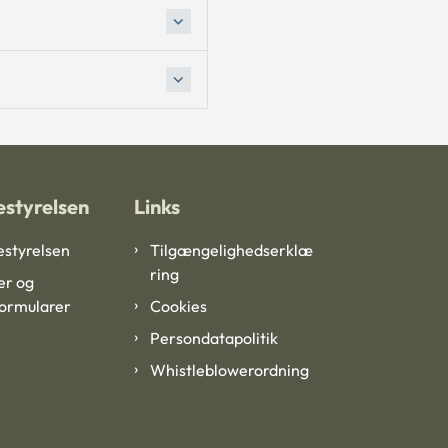
styrelsen
Links
styrelsen
Tilgængelighedserklæ
ring
er og
formularer
Cookies
Persondatapolitik
Whistleblowerordning