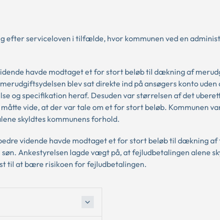
 efter serviceloven i tilfælde, hvor kommunen ved en administr
 vidende havde modtaget et for stort beløb til dækning af merud
 merudgiftsydelsen blev sat direkte ind på ansøgers konto uden 
se og specifikation heraf. Desuden var størrelsen af det uberet
åtte vide, at der var tale om et for stort beløb. Kommunen va
 alene skyldtes kommunens forhold.
d bedre vidende havde modtaget et for stort beløb til dækning af
n søn. Ankestyrelsen lagde vægt på, at fejludbetalingen alene sk
il at bære risikoen for fejludbetalingen.