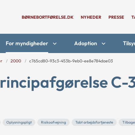
BØRNEBORTFØRELSE.DK
NYHEDER
PRESSE
T
For myndigheder
Adoption
Tilsy
er
2000
c765cd80-93c3-453b-9eb0-ee8e784dae03
rincipafgørelse C-
Oplysningspligt
Risikoafvejning
Tabt arbejdsfortjeneste
Tilbage