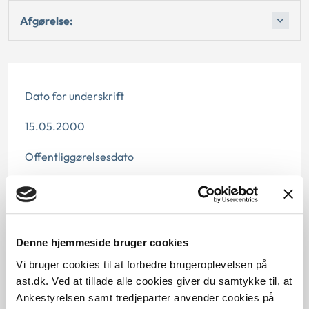
Afgørelse:
Dato for underskrift
15.05.2000
Offentliggørelsesdato
10.07.2013
Denne principafgørelse er kasseret den 29. marts
2019, da den ikke længere har vejledningsværdi.
Denne hjemmeside bruger cookies
Paragraf
Vi bruger cookies til at forbedre brugeroplevelsen på
ast.dk. Ved at tillade alle cookies giver du samtykke til, at
§ 48 § 59 § 116 § 41 § 7 § 28 § 102 § 2
Ankestyrelsen samt tredjeparter anvender cookies på