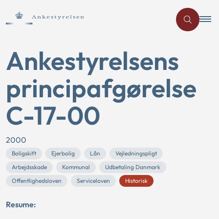
Ankestyrelsens
principafgørelse
C-17-00
2000
Boligskift
Ejerbolig
Lån
Vejledningspligt
Arbejdsskade
Kommunal
Udbetaling Danmark
Offentlighedsloven
Serviceloven
Historisk
Resume: