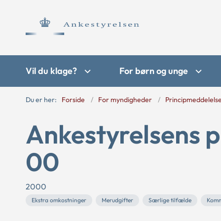
Vil du klage?
For børn og unge
Du er her:
Forside
For myndigheder
Principmeddelels
Ankestyrelsens p
00
2000
Ekstra omkostninger
Merudgifter
Særlige tilfælde
Komm