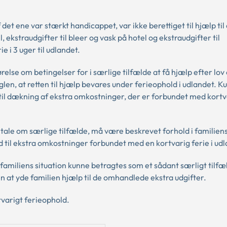
et ene var stærkt handicappet, var ikke berettiget til hjælp til
l, ekstraudgifter til bleer og vask på hotel og ekstraudgifter til
e i 3 uger til udlandet.
else om betingelser for i særlige tilfælde at få hjælp efter lov
len, at retten til hjælp bevares under ferieophold i udlandet. Ku
d til dækning af ekstra omkostninger, der er forbundet med kort
 tale om særlige tilfælde, må være beskrevet forhold i familiens
 til ekstra omkostninger forbundet med en kortvarig ferie i udl
familiens situation kunne betragtes som et sådant særligt tilfæl
 at yde familien hjælp til de omhandlede ekstra udgifter.
tvarigt ferieophold.