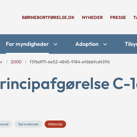
BØRNEBORTFØRELSE.DK
NYHEDER
PRESSE
T
For myndigheder
Adoption
Tilsy
er
2000
f3fbd911-6e52-4845-9184-ef6bbfcd4396
rincipafgørelse C-
unal
Serviceloven
Historisk