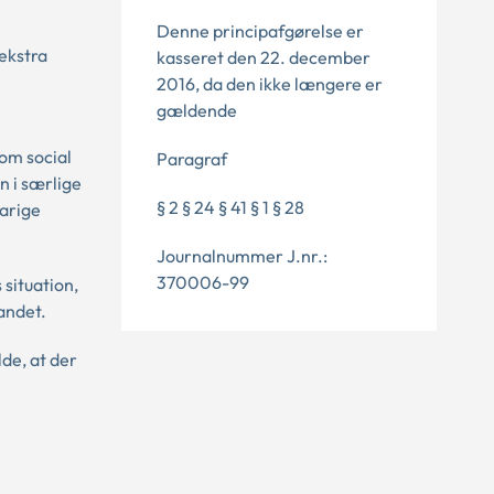
Denne principafgørelse er
 ekstra
kasseret den 22. december
2016, da den ikke længere er
gældende
 om social
Paragraf
n i særlige
§ 2 § 24 § 41 § 1 § 28
varige
Journalnummer J.nr.:
370006-99
 situation,
andet.
de, at der