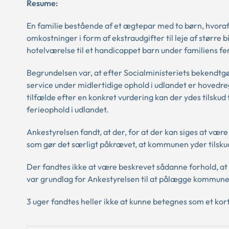
Resume:
En familie bestående af et ægtepar med to børn, hvoraf d
omkostninger i form af ekstraudgifter til leje af større bi
hotelværelse til et handicappet barn under familiens feri
Begrundelsen var, at efter Socialministeriets bekendtgør
service under midlertidige ophold i udlandet er hovedreg
tilfælde efter en konkret vurdering kan der ydes tilsku
ferieophold i udlandet.
Ankestyrelsen fandt, at der, for at der kan siges at være
som gør det særligt påkrævet, at kommunen yder tilskud
Der fandtes ikke at være beskrevet sådanne forhold, at 
var grundlag for Ankestyrelsen til at pålægge kommunen
3 uger fandtes heller ikke at kunne betegnes som et kor