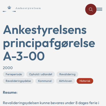
Ankestyrelsens
principafgørelse
A-3-00
2000
Ferieperiode
Ophold i udlandet
Revalidering
Revalideringsydelse
Kommunal
Aktivloven
Historisk
Resume:
Revalideringsydelsen kunne bevares under 8 dages ferie i