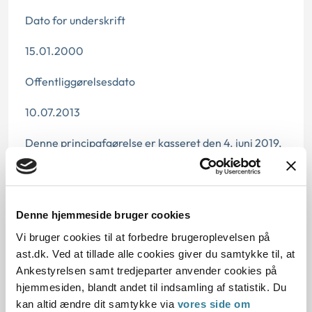
Dato for underskrift
15.01.2000
Offentliggørelsesdato
10.07.2013
Denne principafgørelse er kasseret den 4. juni 2019,
da der er kommet nye regler på området den
1.4.2012.
Paragraf
Denne hjemmeside bruger cookies
§ 5
Vi bruger cookies til at forbedre brugeroplevelsen på
ast.dk. Ved at tillade alle cookies giver du samtykke til, at
Journalnummer J.nr.: 200427-99
Ankestyrelsen samt tredjeparter anvender cookies på
hjemmesiden, blandt andet til indsamling af statistik. Du
kan altid ændre dit samtykke via
vores side om