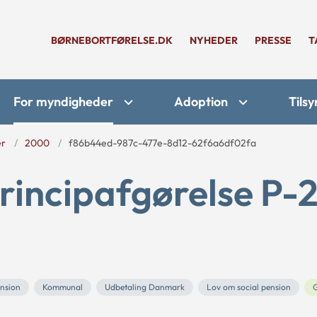
BØRNEBORTFØRELSE.DK
NYHEDER
PRESSE
T
For myndigheder
Adoption
Tilsy
er
2000
f86b44ed-987c-477e-8d12-62f6a6df02fa
rincipafgørelse P-
nsion
Kommunal
Udbetaling Danmark
Lov om social pension