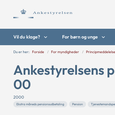
Vil du klage?
For børn og unge
Du er her:
Forside
For myndigheder
Principmeddelels
Ankestyrelsens p
00
2000
Ekstra måneds pensionsudbetaling
Pension
Tjenestemandspe