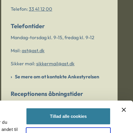
Telefon:
33 41 12 00
Telefontider
Mandag-torsdag kl. 9-15, fredag kl. 9-12
Mail:
ast@ast.dk
Sikker mail:
sikkermail@ast.dk
Se mere om at kontakte Ankestyrelsen
Receptionens åbningstider
Mandag-torsdag kl. 9-15, fredag kl. 9-13
Tillad alle cookies
r du
Er du bekymret for et barn/en ung?
andet til