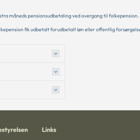
kstra måneds pensionsudbetaling ved overgang til folkepension.
kepension fik udbetalt forudbetalt løn eller offentlig forsørgel
styrelsen
Links