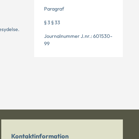
Paragraf
§ 3 § 33
sesydelse.
Journalnummer J.nr.: 601530-
99
Kontaktinformation