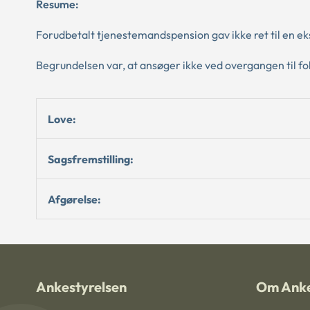
Resume:
Forudbetalt tjenestemandspension gav ikke ret til en e
Begrundelsen var, at ansøger ikke ved overgangen til fol
Love:
Sagsfremstilling:
Afgørelse:
Ankestyrelsen
Om Anke