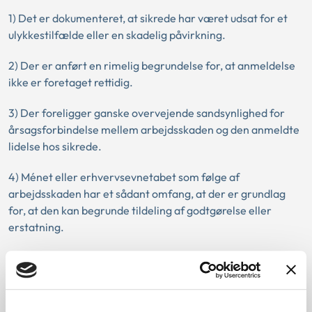
1) Det er dokumenteret, at sikrede har været udsat for et
ulykkestilfælde eller en skadelig påvirkning.
2) Der er anført en rimelig begrundelse for, at anmeldelse
ikke er foretaget rettidig.
3) Der foreligger ganske overvejende sandsynlighed for
årsagsforbindelse mellem arbejdsskaden og den anmeldte
lidelse hos sikrede.
4) Ménet eller erhvervsevnetabet som følge af
arbejdsskaden har et sådant omfang, at der er grundlag
for, at den kan begrunde tildeling af godtgørelse eller
erstatning.
I sag nr. 1 fandt Ankestyrelsen grundlag for at dispensere
for overskridelsen af anmeldelsesfristen, mens der i sag nr.
2 og sag nr. 3 ikke var grundlag for at dispensere.