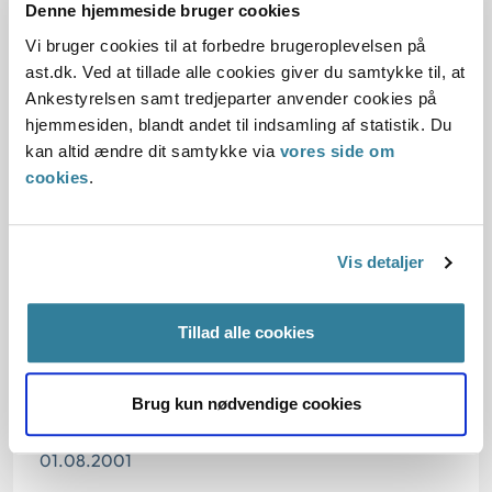
Denne hjemmeside bruger cookies
Der er således tale om opretholdelse af hidtidig praksis.
Vi bruger cookies til at forbedre brugeroplevelsen på
ast.dk. Ved at tillade alle cookies giver du samtykke til, at
Ankestyrelsen samt tredjeparter anvender cookies på
Love:
hjemmesiden, blandt andet til indsamling af statistik. Du
kan altid ændre dit samtykke via
vores side om
Afgørelse:
cookies
.
Afgørelse:
Vis detaljer
Afgørelse:
Tillad alle cookies
Brug kun nødvendige cookies
Dato for underskrift
01.08.2001