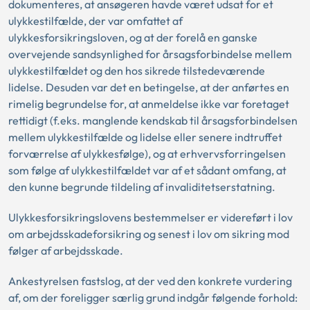
dokumenteres, at ansøgeren havde været udsat for et
ulykkestilfælde, der var omfattet af
ulykkesforsikringsloven, og at der forelå en ganske
overvejende sandsynlighed for årsagsforbindelse mellem
ulykkestilfældet og den hos sikrede tilstedeværende
lidelse. Desuden var det en betingelse, at der anførtes en
rimelig begrundelse for, at anmeldelse ikke var foretaget
rettidigt (f.eks. manglende kendskab til årsagsforbindelsen
mellem ulykkestilfælde og lidelse eller senere indtruffet
forværrelse af ulykkesfølge), og at erhvervsforringelsen
som følge af ulykkestilfældet var af et sådant omfang, at
den kunne begrunde tildeling af invaliditetserstatning.
Ulykkesforsikringslovens bestemmelser er videreført i lov
om arbejdsskadeforsikring og senest i lov om sikring mod
følger af arbejdsskade.
Ankestyrelsen fastslog, at der ved den konkrete vurdering
af, om der foreligger særlig grund indgår følgende forhold: