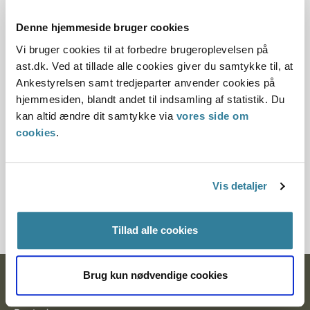
Offentliggørelsesdato
Denne hjemmeside bruger cookies
10.07.2013
Vi bruger cookies til at forbedre brugeroplevelsen på
Denne principafgørelse er kasseret den 4. juli 2018,
ast.dk. Ved at tillade alle cookies giver du samtykke til, at
da den ikke længere har vejledningsværdi.
Ankestyrelsen samt tredjeparter anvender cookies på
hjemmesiden, blandt andet til indsamling af statistik. Du
Paragraf
kan altid ændre dit samtykke via
vores side om
cookies
.
§ 76 § 24 § 22 § 25 § 95 § 71 § 110 § 2
Journalnummer
Vis detaljer
350018-01
Tillad alle cookies
Brug kun nødvendige cookies
Ankestyrelsen