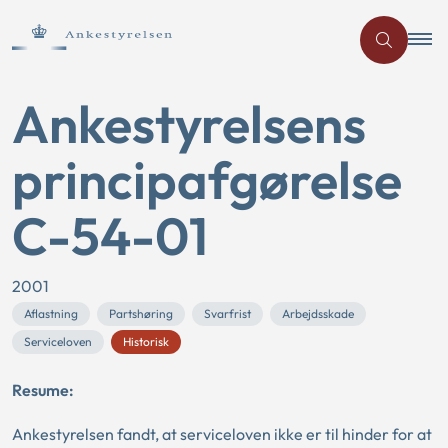
Ankestyrelsens
principafgørelse
C-54-01
2001
Aflastning
Partshøring
Svarfrist
Arbejdsskade
Serviceloven
Historisk
Resume:
Ankestyrelsen fandt, at serviceloven ikke er til hinder for at