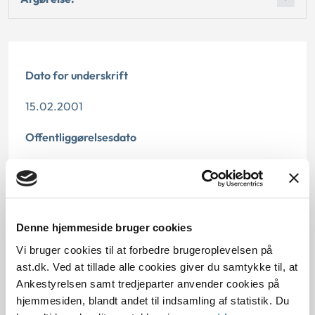
Dato for underskrift
15.02.2001
Offentliggørelsesdato
12.07.2013
Paragraf
Denne hjemmeside bruger cookies
§ 143 § 9a § 11 § 128 § 139 § 125
Vi bruger cookies til at forbedre brugeroplevelsen på
Journalnummer
ast.dk. Ved at tillade alle cookies giver du samtykke til, at
Ankestyrelsen samt tredjeparter anvender cookies på
350567-00
hjemmesiden, blandt andet til indsamling af statistik. Du