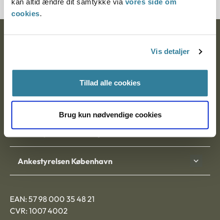
kan altid ændre dit samtykke via
vores side om
cookies
.
Ankestyrelsen
Vis detaljer
Postadresse:
Nytorv 7, 2. sal
Tillad alle cookies
9000 Aalborg
Brug kun nødvendige cookies
Ankestyrelsen Aalborg
Ankestyrelsen København
EAN: 57 98 000 35 48 21
CVR: 1007 4002