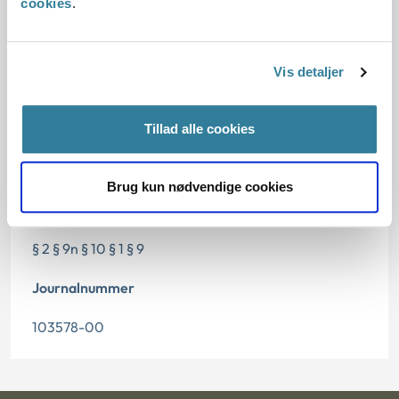
cookies
.
15.03.2001
Offentliggørelsesdato
Vis detaljer
11.07.2013
Tillad alle cookies
Denne principafgørelse er kasseret den 2. maj 2019,
da den ikke længere har vejledningsværdi.
Brug kun nødvendige cookies
Paragraf
§ 2 § 9n § 10 § 1 § 9
Journalnummer
103578-00