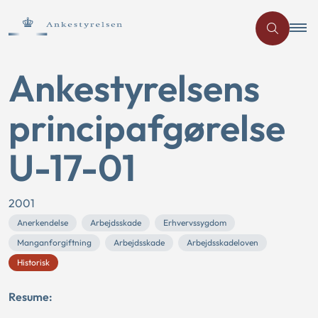
Ankestyrelsens
principafgørelse
U-17-01
2001
Anerkendelse
Arbejdsskade
Erhvervssygdom
Manganforgiftning
Arbejdsskade
Arbejdsskadeloven
Historisk
Resume: