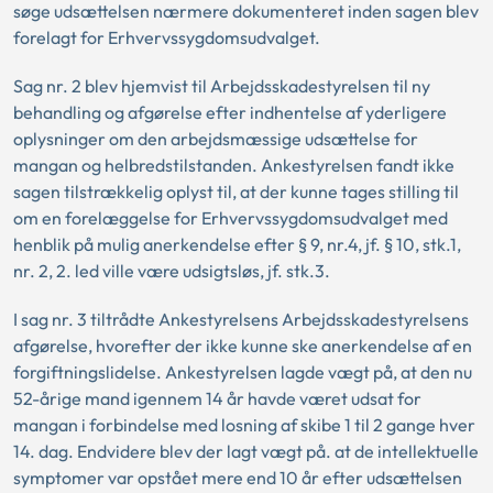
søge udsættelsen nærmere dokumenteret inden sagen blev
forelagt for Erhvervssygdomsudvalget.
Sag nr. 2 blev hjemvist til Arbejdsskadestyrelsen til ny
behandling og afgørelse efter indhentelse af yderligere
oplysninger om den arbejdsmæssige udsættelse for
mangan og helbredstilstanden. Ankestyrelsen fandt ikke
sagen tilstrækkelig oplyst til, at der kunne tages stilling til
om en forelæggelse for Erhvervssygdomsudvalget med
henblik på mulig anerkendelse efter § 9, nr.4, jf. § 10, stk.1,
nr. 2, 2. led ville være udsigtsløs, jf. stk.3.
I sag nr. 3 tiltrådte Ankestyrelsens Arbejdsskadestyrelsens
afgørelse, hvorefter der ikke kunne ske anerkendelse af en
forgiftningslidelse. Ankestyrelsen lagde vægt på, at den nu
52-årige mand igennem 14 år havde været udsat for
mangan i forbindelse med losning af skibe 1 til 2 gange hver
14. dag. Endvidere blev der lagt vægt på. at de intellektuelle
symptomer var opstået mere end 10 år efter udsættelsen