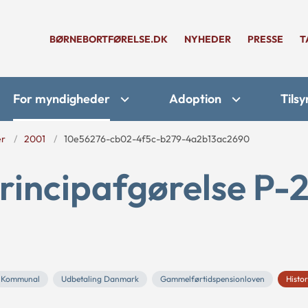
BØRNEBORTFØRELSE.DK
NYHEDER
PRESSE
T
For myndigheder
Adoption
Tilsy
er
2001
10e56276-cb02-4f5c-b279-4a2b13ac2690
rincipafgørelse P-
Kommunal
Udbetaling Danmark
Gammelførtidspensionloven
Histor