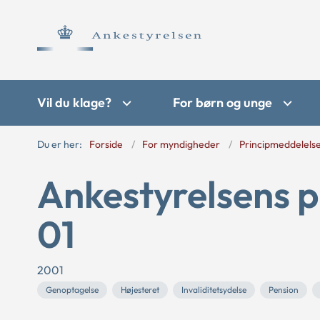
Vil du klage?
For børn og unge
Du er her:
Forside
For myndigheder
Principmeddelels
Ankestyrelsens p
01
2001
Genoptagelse
Højesteret
Invaliditetsydelse
Pension