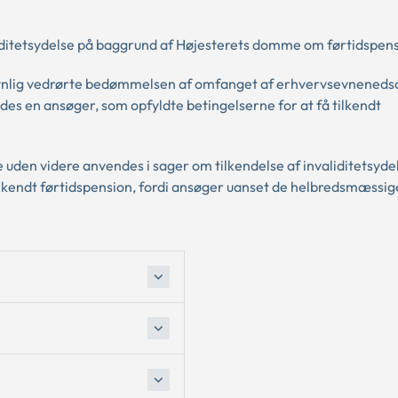
liditetsydelse på baggrund af Højesterets domme om førtidspens
navnlig vedrørte bedømmelsen af omfanget af erhvervsevneneds
des en ansøger, som opfyldte betingelserne for at få tilkendt
 uden videre anvendes i sager om tilkendelse af invaliditetsyde
ilkendt førtidspension, fordi ansøger uanset de helbredsmæssig