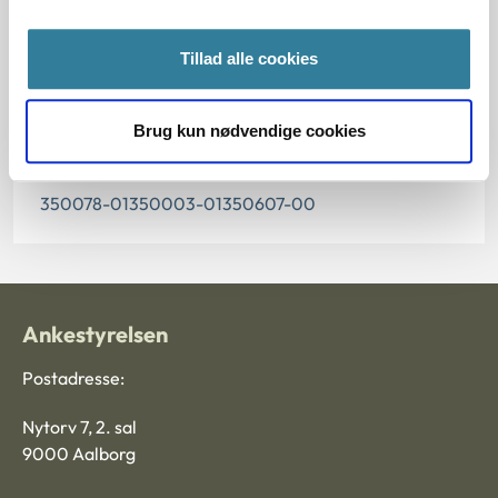
2018, da den er erstattet af principafgørelse 44-18.
Paragraf
Tillad alle cookies
§ 112 § 84 § 97 § 5 § 98 § 1 § 19 § 113
Brug kun nødvendige cookies
Journalnummer
350078-01350003-01350607-00
Ankestyrelsen
Postadresse:
Nytorv 7, 2. sal
9000 Aalborg