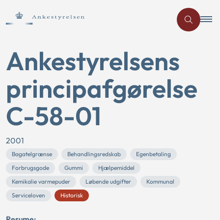
Ankestyrelsens
principafgørelse
C-58-01
2001
Bagatelgrænse
Behandlingsredskab
Egenbetaling
Forbrugsgode
Gummi
Hjælpemiddel
Kemikalie varmepuder
Løbende udgifter
Kommunal
Serviceloven
Historisk
Resume: