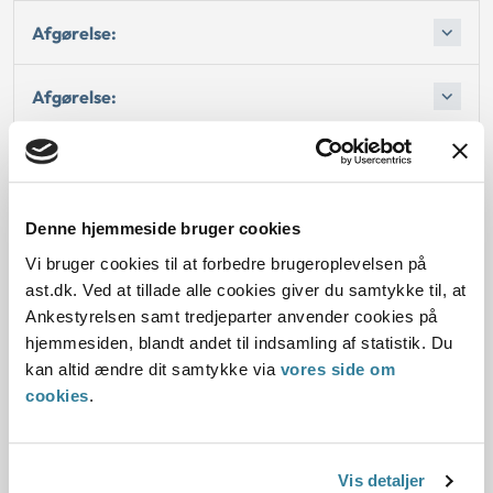
Afgørelse:
Afgørelse:
Afgørelse:
Denne hjemmeside bruger cookies
Vi bruger cookies til at forbedre brugeroplevelsen på
Dato for underskrift
ast.dk. Ved at tillade alle cookies giver du samtykke til, at
Ankestyrelsen samt tredjeparter anvender cookies på
01.12.2001
hjemmesiden, blandt andet til indsamling af statistik. Du
kan altid ændre dit samtykke via
vores side om
Offentliggørelsesdato
cookies
.
10.07.2013
Denne principafgørelse er kasseret den 9. august
Vis detaljer