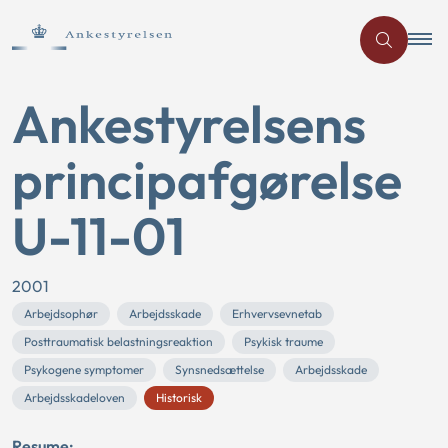
Ankestyrelsens
principafgørelse
U-11-01
2001
Arbejdsophør
Arbejdsskade
Erhvervsevnetab
Posttraumatisk belastningsreaktion
Psykisk traume
Psykogene symptomer
Synsnedsættelse
Arbejdsskade
Arbejdsskadeloven
Historisk
Resume: