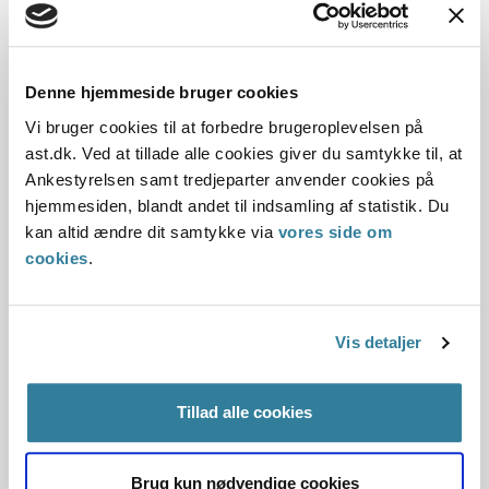
Dato for underskrift
15.03.2001
Denne hjemmeside bruger cookies
Offentliggørelsesdato
Vi bruger cookies til at forbedre brugeroplevelsen på
11.07.2013
ast.dk. Ved at tillade alle cookies giver du samtykke til, at
Ankestyrelsen samt tredjeparter anvender cookies på
Denne principafgørelse er kasseret den 2. maj 2019,
hjemmesiden, blandt andet til indsamling af statistik. Du
da den ikke længere har vejledningsværdi.
kan altid ændre dit samtykke via
vores side om
cookies
.
Paragraf
§ 13 § 33 § 32
Vis detaljer
Journalnummer
Tillad alle cookies
103517-99
Brug kun nødvendige cookies