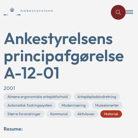
Ankestyrelsens
principafgørelse
A-12-01
2001
Almene ergonomiske arbejdsforhold
Arbejdspladsindretning
Automatisk fodringssystem
Modernisering
Muskelsmerter
Større forandringer
Kommunal
Aktivloven
Historisk
Resume: