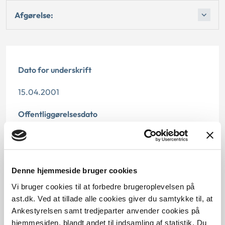
Afgørelse:
Dato for underskrift
15.04.2001
Offentliggørelsesdato
12.07.2013
Paragraf
Denne hjemmeside bruger cookies
§ 78
Vi bruger cookies til at forbedre brugeroplevelsen på
ast.dk. Ved at tillade alle cookies giver du samtykke til, at
Journalnummer
Ankestyrelsen samt tredjeparter anvender cookies på
hjemmesiden, blandt andet til indsamling af statistik. Du
200004-01