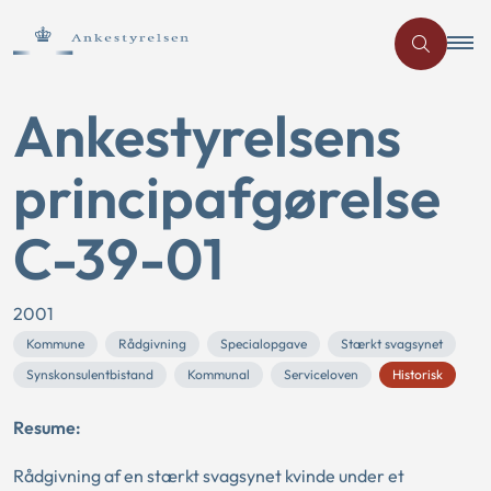
Ankestyrelsens
principafgørelse
C-39-01
2001
Kommune
Rådgivning
Specialopgave
Stærkt svagsynet
Synskonsulentbistand
Kommunal
Serviceloven
Historisk
Resume:
Rådgivning af en stærkt svagsynet kvinde under et