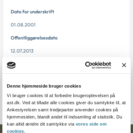
Dato for underskrift
01.08.2001
Offentliggørelsesdato
12.07.2013
Paragraf
§ 63 § 68 § 69
Denne hjemmeside bruger cookies
Journalnummer
Vi bruger cookies til at forbedre brugeroplevelsen på
ast.dk. Ved at tillade alle cookies giver du samtykke til, at
200222-00
Ankestyrelsen samt tredjeparter anvender cookies på
hjemmesiden, blandt andet til indsamling af statistik. Du
kan altid ændre dit samtykke via
vores side om
cookies
.