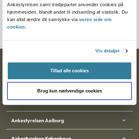
Ankestyrelsen samt tredjeparter anvender cookies på
hjemmesiden, blandt andet til indsamling af statistik. Du
Journalnummer
kan altid ændre dit samtykke via
vores side om
350413-99
cookies
.
Vis detaljer
Ankestyrelsen
Tillad alle cookies
Postadresse:
Nytorv 7, 2. sal
Brug kun nødvendige cookies
9000 Aalborg
Ankestyrelsen Aalborg
Ankestyrelsen København