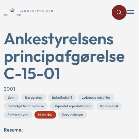
Ankestyrelsens
principafgørelse
C-15-01
2001
Børn
Beregning
Enkeltudgift
Løbende udgifter
Merudgifter til voksne
Uhjemlet egenbetaling
Kommunal
Serviceloven
Historisk
Serviceloven
Resume: