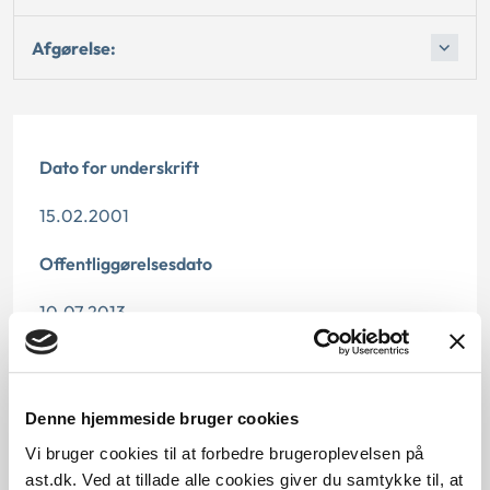
Afgørelse:
Dato for underskrift
15.02.2001
Offentliggørelsesdato
10.07.2013
Denne principafgørelse er kasseret den 30. august
2013, da den er erstattet af principafgørelse 98-13.
Denne hjemmeside bruger cookies
Paragraf
Vi bruger cookies til at forbedre brugeroplevelsen på
ast.dk. Ved at tillade alle cookies giver du samtykke til, at
§ 48 § 5 § 41 § 4 § 28 § 5s