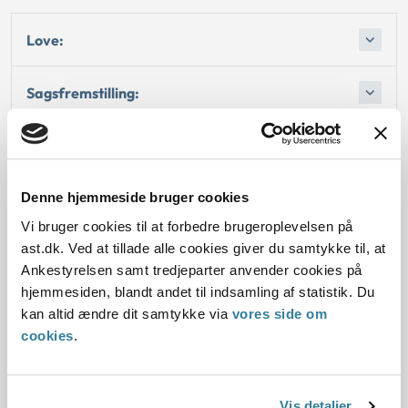
Love:
Sagsfremstilling:
Afgørelse:
Denne hjemmeside bruger cookies
Vi bruger cookies til at forbedre brugeroplevelsen på
Dato for underskrift
ast.dk. Ved at tillade alle cookies giver du samtykke til, at
Ankestyrelsen samt tredjeparter anvender cookies på
01.12.2001
hjemmesiden, blandt andet til indsamling af statistik. Du
kan altid ændre dit samtykke via
vores side om
Offentliggørelsesdato
cookies
.
11.07.2013
Denne principafgørelse er kasseret den 3. juli 2019,
Vis detaljer