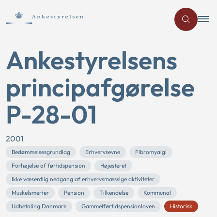
Ankestyrelsens
principafgørelse
P-28-01
2001
Bedømmelsesgrundlag
Erhvervsevne
Fibromyalgi
Forhøjelse af førtidspension
Højesteret
Ikke væsentlig nedgang af erhvervsmæssige aktiviteter
Muskelsmerter
Pension
Tilkendelse
Kommunal
Udbetaling Danmark
Gammelførtidspensionloven
Historisk