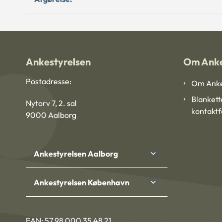
Ankestyrelsen
Om Anke
Postadresse:
Om Anke
Blankett
Nytorv 7, 2. sal
kontakt
9000 Aalborg
Ankestyrelsen Aalborg
Ankestyrelsen København
EAN: 57 98 000 35 48 21