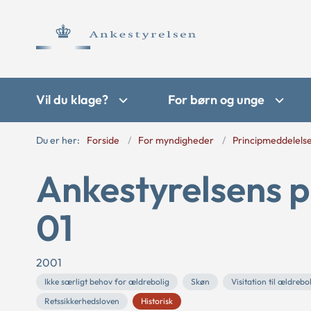
Vil du klage?
For børn og unge
Du er her:
Forside
For myndigheder
Principmeddelels
Ankestyrelsens p
01
2001
Ikke særligt behov for ældrebolig
Skøn
Visitation til ældrebo
Retssikkerhedsloven
Historisk