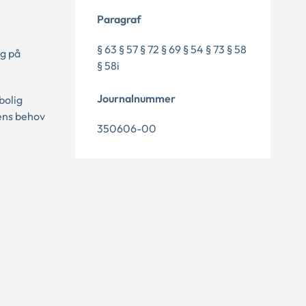
Paragraf
§ 63 § 57 § 72 § 69 § 54 § 73 § 58
ag på
§ 58i
Journalnummer
bolig
ens behov
350606-00