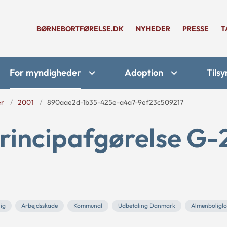
BØRNEBORTFØRELSE.DK
NYHEDER
PRESSE
T
For myndigheder
Adoption
Tilsy
er
2001
890aae2d-1b35-425e-a4a7-9ef23c509217
rincipafgørelse G-
lig
Arbejdsskade
Kommunal
Udbetaling Danmark
Almenboligl