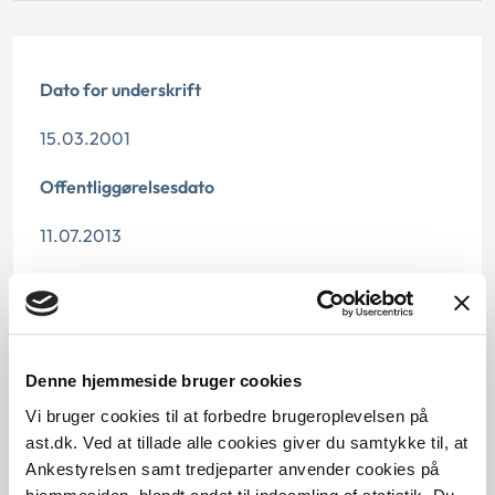
Dato for underskrift
15.03.2001
Offentliggørelsesdato
11.07.2013
Denne principafgørelse er kasseret den 3. november
2016, da den er erstattet af principafgørelse 70-16.
Paragraf
Denne hjemmeside bruger cookies
§ 129 § 9c § 9a § 38 § 128 § 125 § 55
Vi bruger cookies til at forbedre brugeroplevelsen på
ast.dk. Ved at tillade alle cookies giver du samtykke til, at
Journalnummer
Ankestyrelsen samt tredjeparter anvender cookies på