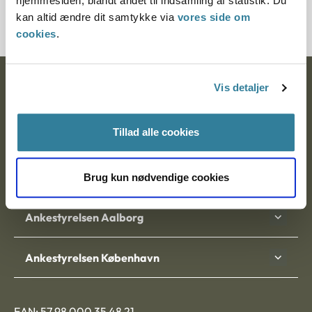
hjemmesiden, blandt andet til indsamling af statistik. Du
380043-00
kan altid ændre dit samtykke via
vores side om
cookies
.
Ankestyrelsen
Vis detaljer
Postadresse:
Tillad alle cookies
Nytorv 7, 2. sal
9000 Aalborg
Brug kun nødvendige cookies
Ankestyrelsen Aalborg
Ankestyrelsen København
EAN: 57 98 000 35 48 21