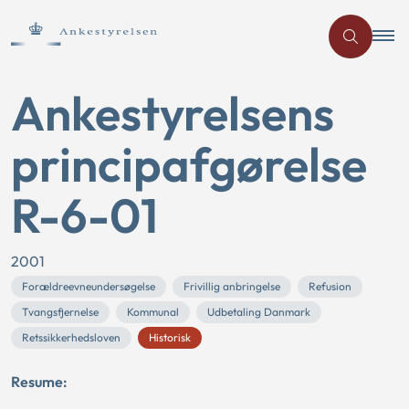
Ankestyrelsens
principafgørelse
R-6-01
2001
Forældreevneundersøgelse
Frivillig anbringelse
Refusion
Tvangsfjernelse
Kommunal
Udbetaling Danmark
Retssikkerhedsloven
Historisk
Resume: