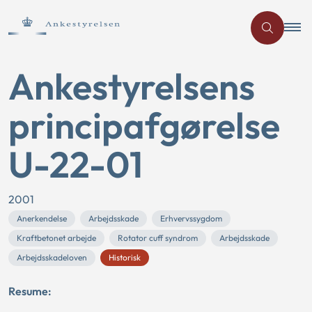
Ankestyrelsens
principafgørelse
U-22-01
2001
Anerkendelse
Arbejdsskade
Erhvervssygdom
Kraftbetonet arbejde
Rotator cuff syndrom
Arbejdsskade
Arbejdsskadeloven
Historisk
Resume: