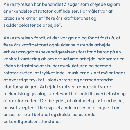
Ankestyrelsen har behandlet 3 sager som drejede sig om
anerkendelse af rotator cuff lidelser. Formålet var at
præcisere kriteriet "flere års kraftbetonet og
skulderbelastende arbejde".
Ankestyrelsen fandt, at der var grundlag for at fastslå, at
flere års kraftbetonet og skulderbelastende arbejde i
erhvervssygdomsbekendtgørelsens forstand beror på en
konkret vurdering af, om det udførte arbejde indebærer en
sådan belastning af skuldermuskulaturen og dermed
rotator cuffen, at trykket inde i musklerne klart må antages
at overstige trykket i blodkarrene og dermed standse
blodforsyningen. Arbejdet skal styrkemæssigt være
mekanisk og fysiologisk relevant i forhold til overbelastning
af rotator cuffen. Det betyder, at almindeligt løftearbejde,
uanset vægten, ikke i sig selv indebærer, at arbejdet kan
anses for kraftbetonet og skulderbelastende i
bekendtgørelsens forstand.