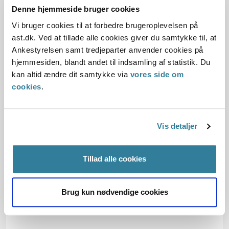
Denne hjemmeside bruger cookies
Love:
Vi bruger cookies til at forbedre brugeroplevelsen på
ast.dk. Ved at tillade alle cookies giver du samtykke til, at
Afgørelse:
Ankestyrelsen samt tredjeparter anvender cookies på
hjemmesiden, blandt andet til indsamling af statistik. Du
kan altid ændre dit samtykke via
vores side om
Afgørelse:
cookies
.
Afgørelse:
Vis detaljer
Tillad alle cookies
Dato for underskrift
15.05.2001
Brug kun nødvendige cookies
Offentliggørelsesdato