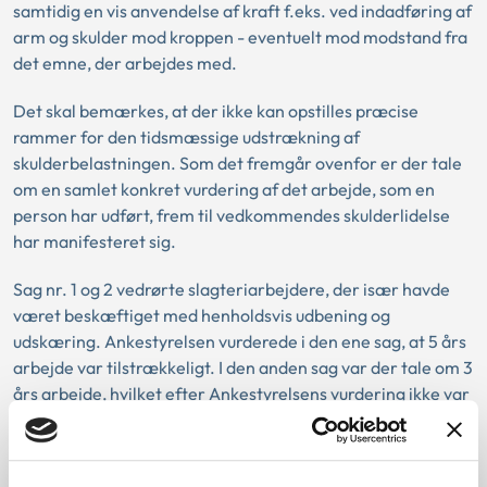
samtidig en vis anvendelse af kraft f.eks. ved indadføring af
arm og skulder mod kroppen - eventuelt mod modstand fra
det emne, der arbejdes med.
Det skal bemærkes, at der ikke kan opstilles præcise
rammer for den tidsmæssige udstrækning af
skulderbelastningen. Som det fremgår ovenfor er der tale
om en samlet konkret vurdering af det arbejde, som en
person har udført, frem til vedkommendes skulderlidelse
har manifesteret sig.
Sag nr. 1 og 2 vedrørte slagteriarbejdere, der især havde
været beskæftiget med henholdsvis udbening og
udskæring. Ankestyrelsen vurderede i den ene sag, at 5 års
arbejde var tilstrækkeligt. I den anden sag var der tale om 3
års arbejde, hvilket efter Ankestyrelsens vurdering ikke var
nok. I sag nr. 3 fandt Ankestyrelsen at arbejdet ikke var
tilstrækkeligt kraftbetonet.