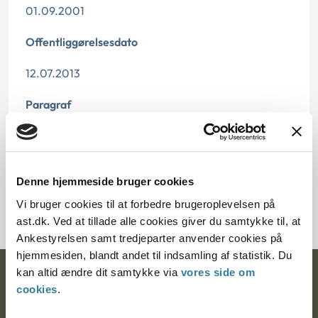
01.09.2001
Offentliggørelsesdato
12.07.2013
Paragraf
§ 71 § 55 § 32
Journalnummer
Denne hjemmeside bruger cookies
102456-01104329-00
Vi bruger cookies til at forbedre brugeroplevelsen på
ast.dk. Ved at tillade alle cookies giver du samtykke til, at
Ankestyrelsen samt tredjeparter anvender cookies på
hjemmesiden, blandt andet til indsamling af statistik. Du
kan altid ændre dit samtykke via
vores side om
Ankestyrelsen
cookies
.
Postadresse: