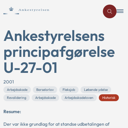
Ankestyrelsens
principafgørelse
U-27-01
2001
Arbejdsskade
Barselorlov
Fleksjob
Løbende ydelse
Revalidering
Arbejdsskade
Arbejdsskadeloven
Historisk
Resume:
Der var ikke grundlag for at standse udbetalingen af