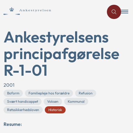
Ankestyrelsens
principafgørelse
R-1-01
2001
Boform
Familiepleje hos forældre
Refusion
Svært handicappet
Voksen
Kommunal
Retssikkerhedsloven
Historisk
Resume: