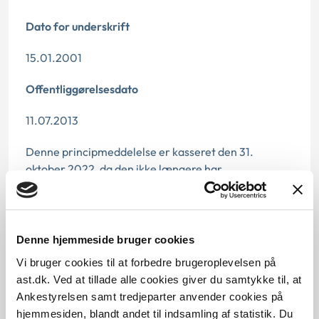
Dato for underskrift
15.01.2001
Offentliggørelsesdato
11.07.2013
Denne principmeddelelse er kasseret den 31.
oktober 2022, da den ikke længere har
vejledningsværdi.
Paragraf
Denne hjemmeside bruger cookies
§ 9c § 93 § 140 § 9a § 92 § 94 § 11 § 91
Vi bruger cookies til at forbedre brugeroplevelsen på
ast.dk. Ved at tillade alle cookies giver du samtykke til, at
Journalnummer
Ankestyrelsen samt tredjeparter anvender cookies på
380020-00
hjemmesiden, blandt andet til indsamling af statistik. Du