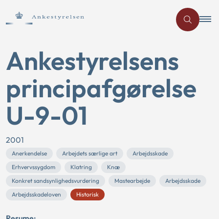
Ankestyrelsens
principafgørelse
U-9-01
2001
Anerkendelse
Arbejdets særlige art
Arbejdsskade
Erhvervssygdom
Klatring
Knæ
Konkret sandsynlighedsvurdering
Mastearbejde
Arbejdsskade
Arbejdsskadeloven
Historisk
Resume: