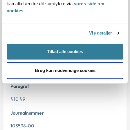
kan altid ændre dit samtykke via
vores side om
cookies
.
Dato for underskrift
15.02.2001
Vis detaljer
Offentliggørelsesdato
Tillad alle cookies
11.07.2013
Denne principafgørelse er kasseret den 2. maj 2019,
Brug kun nødvendige cookies
da den ikke længere har vejledningsværdi.
Paragraf
§ 10 § 9
Journalnummer
103598-00