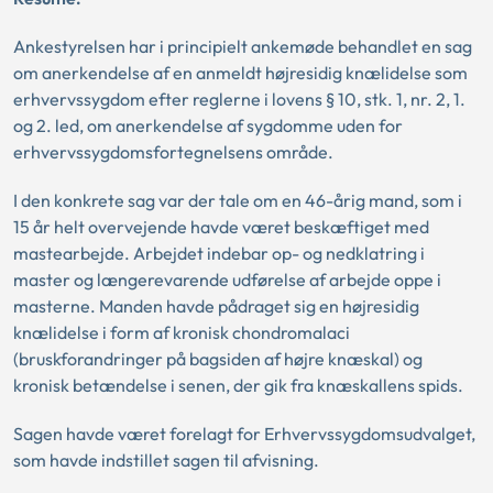
Ankestyrelsen har i principielt ankemøde behandlet en sag
om anerkendelse af en anmeldt højresidig knælidelse som
erhvervssygdom efter reglerne i lovens § 10, stk. 1, nr. 2, 1.
og 2. led, om anerkendelse af sygdomme uden for
erhvervssygdomsfortegnelsens område.
I den konkrete sag var der tale om en 46-årig mand, som i
15 år helt overvejende havde været beskæftiget med
mastearbejde. Arbejdet indebar op- og nedklatring i
master og længerevarende udførelse af arbejde oppe i
masterne. Manden havde pådraget sig en højresidig
knælidelse i form af kronisk chondromalaci
(bruskforandringer på bagsiden af højre knæskal) og
kronisk betændelse i senen, der gik fra knæskallens spids.
Sagen havde været forelagt for Erhvervssygdomsudvalget,
som havde indstillet sagen til afvisning.