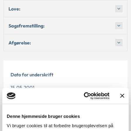
Love:
Sagsfremstilling:
Afgørelse:
Dato for underskrift
15.05.2001
Offentliggørelsesdato
12.07.2013
Denne hjemmeside bruger cookies
Vi bruger cookies til at forbedre brugeroplevelsen på
Paragraf