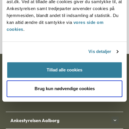
ast.dk. Ved at tillade alle cookies giver du samtykke til, at
§ 9c § 9a § 94 § 11
Ankestyrelsen samt tredjeparter anvender cookies på
hjemmesiden, blandt andet til indsamling af statistik. Du
Journalnummer
kan altid ændre dit samtykke via
vores side om
cookies
.
380015-00
Vis detaljer
Ankestyrelsen
Tillad alle cookies
Postadresse:
Brug kun nødvendige cookies
Nytorv 7, 2. sal
9000 Aalborg
Ankestyrelsen Aalborg