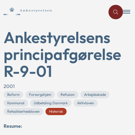
Ankestyrelsens
principafgørelse
R-9-01
2001
Boform
Forsorgshjem
Refusion
Arbejdsskade
Kommunal
Udbetaling Danmark
Aktivloven
Retssikkerhedsloven
Historisk
Resume: