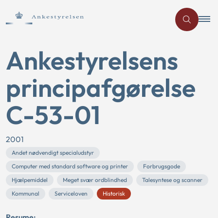
Ankestyrelsens
principafgørelse
C-53-01
2001
Andet nødvendigt specialudstyr
Computer med standard software og printer
Forbrugsgode
Hjælpemiddel
Meget svær ordblindhed
Talesyntese og scanner
Kommunal
Serviceloven
Historisk
Resume: