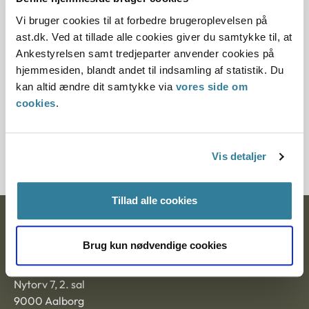
Vi bruger cookies til at forbedre brugeroplevelsen på
12.07.2013
ast.dk. Ved at tillade alle cookies giver du samtykke til, at
Ankestyrelsen samt tredjeparter anvender cookies på
Paragraf
hjemmesiden, blandt andet til indsamling af statistik. Du
§ 97 § 98 § 1 § 19 § 2 § 98i
kan altid ændre dit samtykke via
vores side om
cookies
.
Journalnummer
350111-01
Vis detaljer
Tillad alle cookies
Ankestyrelsen
Brug kun nødvendige cookies
Postadresse:
Nytorv 7, 2. sal
9000 Aalborg