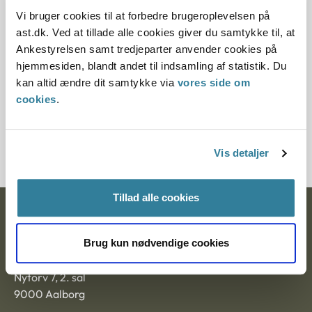
da den ikke længere har vejledningsværdi.
Vi bruger cookies til at forbedre brugeroplevelsen på
ast.dk. Ved at tillade alle cookies giver du samtykke til, at
Paragraf
Ankestyrelsen samt tredjeparter anvender cookies på
hjemmesiden, blandt andet til indsamling af statistik. Du
§ 68 § 33 § 14
kan altid ændre dit samtykke via
vores side om
cookies
.
Journalnummer
600813-00
Vis detaljer
Tillad alle cookies
Ankestyrelsen
Brug kun nødvendige cookies
Postadresse:
Nytorv 7, 2. sal
9000 Aalborg