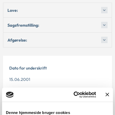
Love:
Sagsfremstilling:
Afgørelse:
Dato for underskrift
15.06.2001
Offentliggørelsesdato
11.07.2013
Denne hjemmeside bruger cookies
Denne principafgørelse er kasseret den 3. juli 2019,