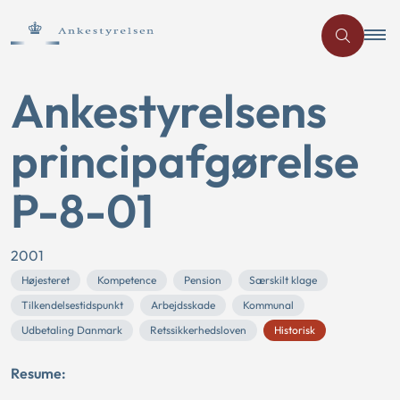
Ankestyrelsens
principafgørelse
P-8-01
2001
Højesteret
Kompetence
Pension
Særskilt klage
Tilkendelsestidspunkt
Arbejdsskade
Kommunal
Udbetaling Danmark
Retssikkerhedsloven
Historisk
Resume: