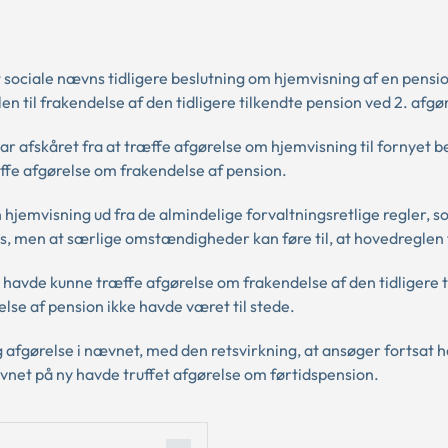
sociale nævns tidligere beslutning om hjemvisning af en pensi
en til frakendelse af den tidligere tilkendte pension ved 2. afgø
ar afskåret fra at træffe afgørelse om hjemvisning til fornyet b
ffe afgørelse om frakendelse af pension.
en hjemvisning ud fra de almindelige forvaltningsretlige regler, 
es, men at særlige omstændigheder kan føre til, at hovedreglen 
e havde kunne træffe afgørelse om frakendelse af den tidligere t
lse af pension ikke havde været til stede.
afgørelse i nævnet, med den retsvirkning, at ansøger fortsat ha
vnet på ny havde truffet afgørelse om førtidspension.