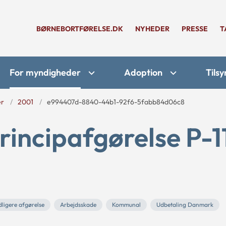
BØRNEBORTFØRELSE.DK
NYHEDER
PRESSE
T
For myndigheder
Adoption
Tilsy
er
2001
e994407d-8840-44b1-92f6-5fabb84d06c8
rincipafgørelse P-1
dligere afgørelse
Arbejdsskade
Kommunal
Udbetaling Danmark