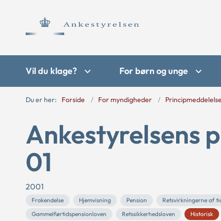
Vil du klage?
For børn og unge
Du er her:
Forside
For myndigheder
Principmeddelels
Ankestyrelsens p
01
2001
Frakendelse
Hjemvisning
Pension
Retsvirkningerne af ti
Gammelførtidspensionloven
Retssikkerhedsloven
Historisk