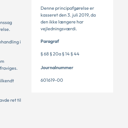
Denne principafgørelse er
kasseret den 3. juli 2019, da
den ikke længere har
onssag
vejledningsværdi.
relse.
Paragraf
ehandling i
§ 68 § 20a § 14 § 44
som
Journalnummer
fraviges.
601619-00
ilkendt
vde ret til