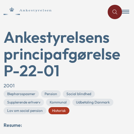
Ankestyrelsens
principafgørelse
P-22-01
2001
Blepharospasmer
Pension
Social blindhed
Supplerende erhverv
Kommunal
Udbetaling Danmark
Lov om social pension
Historisk
Resume: