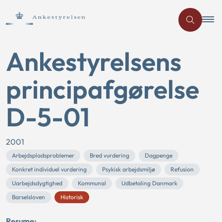
Ankestyrelsens
principafgørelse
D-5-01
2001
Arbejdspladsproblemer
Bred vurdering
Dagpenge
Konkret individuel vurdering
Psykisk arbejdsmiljø
Refusion
Uarbejdsdygtighed
Kommunal
Udbetaling Danmark
Barselsloven
Historisk
Resume: