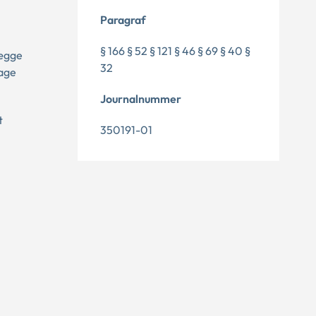
Paragraf
§ 166 § 52 § 121 § 46 § 69 § 40 §
lægge
32
tage
Journalnummer
t
350191-01