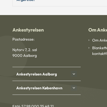
Ankestyrelsen
Om Anke
Postadresse:
Om Anke
Blankett
Nytorv 7, 2. sal
kontakt
9000 Aalborg
Ankestyrelsen Aalborg
Ankestyrelsen København
EAN: 57 98 000 35 48 21