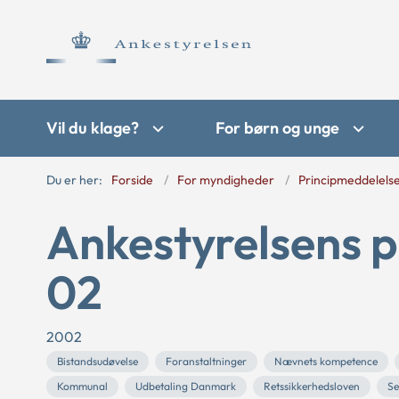
Vil du klage?
For børn og unge
Du er her:
Forside
For myndigheder
Principmeddelels
Ankestyrelsens p
02
2002
Bistandsudøvelse
Foranstaltninger
Nævnets kompetence
Kommunal
Udbetaling Danmark
Retssikkerhedsloven
Se