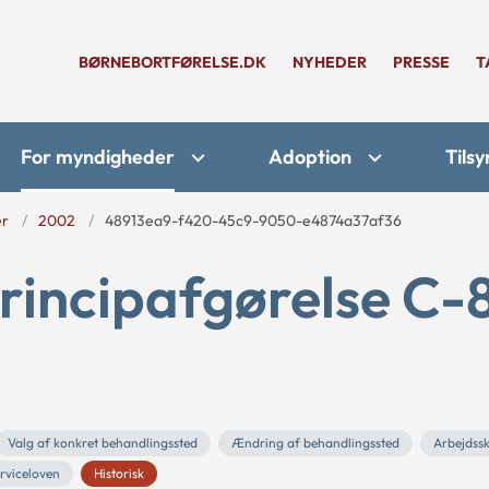
BØRNEBORTFØRELSE.DK
NYHEDER
PRESSE
T
For myndigheder
Adoption
Tilsy
er
2002
48913ea9-f420-45c9-9050-e4874a37af36
rincipafgørelse C-
Valg af konkret behandlingssted
Ændring af behandlingssted
Arbejdss
rviceloven
Historisk