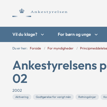
Vil du klage?
For børn og unge
Du er her:
Forside
For myndigheder
Principmeddelels
Ankestyrelsens p
02
2002
Aktivering
Godtgørelse for varigt mén
Retningslinjer
Ko