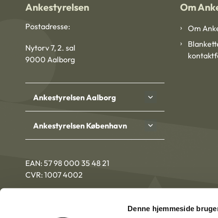
Ankestyrelsen
Om Anke
Postadresse:
Om Anke
Blankett
Nytorv 7, 2. sal
kontakt
9000 Aalborg
Ankestyrelsen Aalborg
Ankestyrelsen København
EAN: 57 98 000 35 48 21
CVR: 1007 4002
Denne hjemmeside bruger