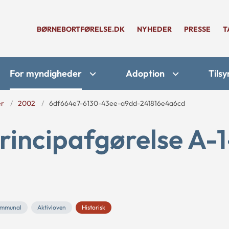
BØRNEBORTFØRELSE.DK
NYHEDER
PRESSE
T
For myndigheder
Adoption
Tilsy
er
2002
6df664e7-6130-43ee-a9dd-241816e4a6cd
rincipafgørelse A-1
mmunal
Aktivloven
Historisk