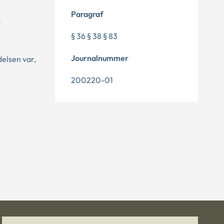
Paragraf
§ 36 § 38 § 83
Journalnummer
elsen var,
200220-01