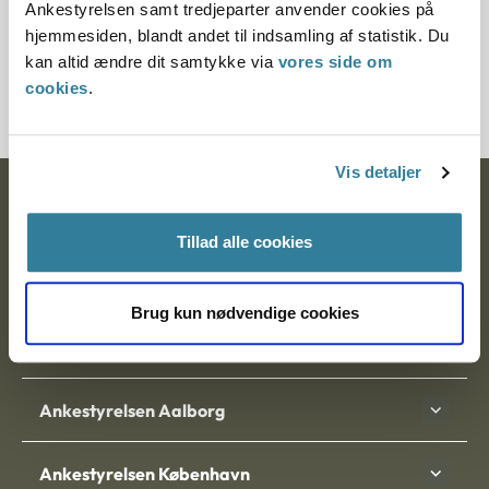
Ankestyrelsen samt tredjeparter anvender cookies på
Journalnummer
hjemmesiden, blandt andet til indsamling af statistik. Du
kan altid ændre dit samtykke via
vores side om
200100-02
cookies
.
Vis detaljer
Ankestyrelsen
Tillad alle cookies
Postadresse:
Nytorv 7, 2. sal
Brug kun nødvendige cookies
9000 Aalborg
Ankestyrelsen Aalborg
Ankestyrelsen København