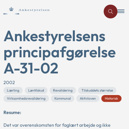
Ankestyrelsens
principafgørelse
A-31-02
2002
Lærling
Løntilskud
Revalidering
Tilskuddets størrelse
Virksomhedsrevalidering
Kommunal
Aktivloven
Historisk
Resume:
Det var overenskomsten for faglært arbejde og ikke