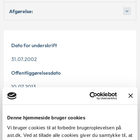
Afgørelse:
Dato for underskrift
31.07.2002
Offentliggørelsesdato
10.07.2013
Denne principafgørelse er kasseret den 19. juni 2019,
da der er kommet nye regler på området.
Denne hjemmeside bruger cookies
Paragraf
Vi bruger cookies til at forbedre brugeroplevelsen på
§ 60 § 61 § 64 § 62
ast.dk. Ved at tillade alle cookies giver du samtykke til, at