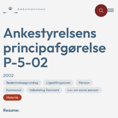
Ankestyrelsens
principafgørelse
P-5-02
2002
Bedømmelsesgrundlag
Ligestillingsloven
Pension
Kommunal
Udbetaling Danmark
Lov om social pension
Historisk
Resume: