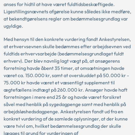
anses for hidtil at have været fuldtidsbeskæftigede.
Ligestillingsnævnets afgørelse kunne således ikke medføre,
at bekendtgørelsens regler om bedømmelsesgrundlag var
ugyldige.
Med hensyn til den konkrete vurdering fandt Ankestyrelsen,
at erhvervsevnen skulle bedømmes efter arbejdsevnen ved
fuldtids erhvervsarbejde (bedømmelsesgrundlaget fuldt
erhverv). Der blev navnlig lagt vægt på, at ansøgerens
forretning havde åbent 35 timer, at omsætningen havde
været ca. 150.000 kr, samt at overskuddet på 50.000 kr -
75.000 kr havde været et væsentligt supplement til
ægtefællens indtægt på 260.000 kr. Ansøger havde haft
forretningen i mere end 25 år og havde været forsikret
såvel med henblik på sygedagpenge samt med henblik på
arbejdsløshedsdagpenge. Ankestyrelsen fandt ud fra en
konkret vurdering af de samlede oplysninger, at der kunne
være tvivl om, hvilket bedømmelsesgrundlag der skulle
lægges til grund for vurderingen af