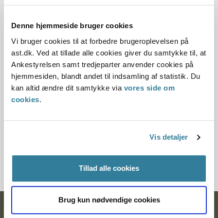
Offentliggørelsesdato
Denne hjemmeside bruger cookies
11.07.2013
Vi bruger cookies til at forbedre brugeroplevelsen på
ast.dk. Ved at tillade alle cookies giver du samtykke til, at
Denne principafgørelse er kasseret den 30. august
Ankestyrelsen samt tredjeparter anvender cookies på
2013, da den er erstattet af principafgørelse 107-13.
hjemmesiden, blandt andet til indsamling af statistik. Du
kan altid ændre dit samtykke via
vores side om
Paragraf
cookies
.
§ 24 § 22 § 10 § 42
Journalnummer
Vis detaljer
7000039-02
Tillad alle cookies
Brug kun nødvendige cookies
Ankestyrelsen