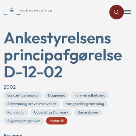
Ankestyrelsens
principafgørelse
D-12-02
2002
Beskæftigelseskrav
Dagpenge
Fornyet udbetaling
Selvstændig erhvervsdrivende
Varighedsbegrænsning
Kommunal
Udbetaling Danmark
Barselsloven
Sygedagpengeloven
Historisk
Resume: