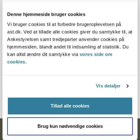
02.05.2002
Denne hjemmeside bruger cookies
Vi bruger cookies til at forbedre brugeroplevelsen på
Offentliggørelsesdato
ast.dk. Ved at tillade alle cookies giver du samtykke til, at
Ankestyrelsen samt tredjeparter anvender cookies på
12.07.2013
hjemmesiden, blandt andet til indsamling af statistik. Du
kan altid ændre dit samtykke via
vores side om
Paragraf
cookies
.
§ 112 § 97 § 98 § 69 § 1 § 19 § 113 § 2 § 98i
Journalnummer
Vis detaljer
350449-01
Tillad alle cookies
Brug kun nødvendige cookies
Ankestyrelsen