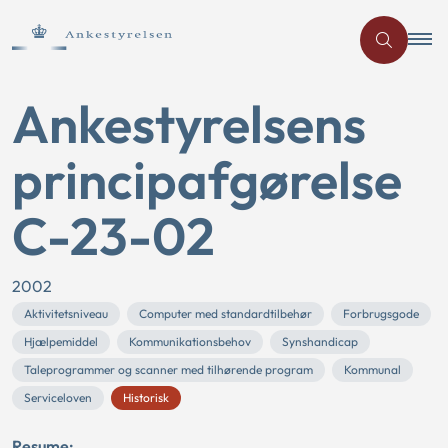
Ankestyrelsens
principafgørelse
C-23-02
2002
Aktivitetsniveau
Computer med standardtilbehør
Forbrugsgode
Hjælpemiddel
Kommunikationsbehov
Synshandicap
Taleprogrammer og scanner med tilhørende program
Kommunal
Serviceloven
Historisk
Resume: