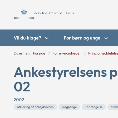
Vil du klage?
For børn og unge
Du er her:
Forside
For myndigheder
Principmeddelels
Ankestyrelsens p
02
2002
Afklaring af arbejdsevnen
Dagpenge
Forlængelse
Kom