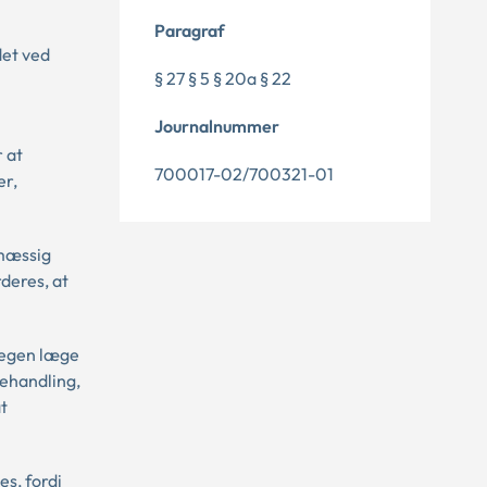
Paragraf
det ved
§ 27 § 5 § 20a § 22
Journalnummer
 at
700017-02/700321-01
er,
smæssig
deres, at
t egen læge
ehandling,
t
es, fordi