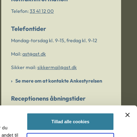
Telefon:
33 41 12 00
Telefontider
Mandag-torsdag kl. 9-15, fredag kl. 9-12
Mail:
ast@ast.dk
Sikker mail:
sikkermail@ast.dk
Se mere om at kontakte Ankestyrelsen
Receptionens åbningstider
Mandag-torsdag kl. 9-15, fredag kl. 9-13
Tillad alle cookies
r du
Er du bekymret for et barn/en ung?
andet til