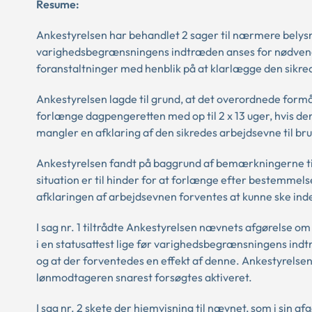
Resume:
Ankestyrelsen har behandlet 2 sager til nærmere belysnin
varighedsbegrænsningens indtræden anses for nødvend
foranstaltninger med henblik på at klarlægge den sikre
Ankestyrelsen lagde til grund, at det overordnede form
forlænge dagpengeretten med op til 2 x 13 uger, hvis de
mangler en afklaring af den sikredes arbejdsevne til bru
Ankestyrelsen fandt på baggrund af bemærkningerne til
situation er til hinder for at forlænge efter bestemmel
afklaringen af arbejdsevnen forventes at kunne ske inden
I sag nr. 1 tiltrådte Ankestyrelsen nævnets afgørelse 
i en statusattest lige før varighedsbegrænsningens in
og at der forventedes en effekt af denne. Ankestyrelsen
lønmodtageren snarest forsøgtes aktiveret.
I sag nr. 2 skete der hjemvisning til nævnet, som i sin a