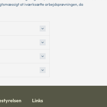
gtsmæssigt at iværksætte arbejdsprøvningen, da
styrelsen
Links