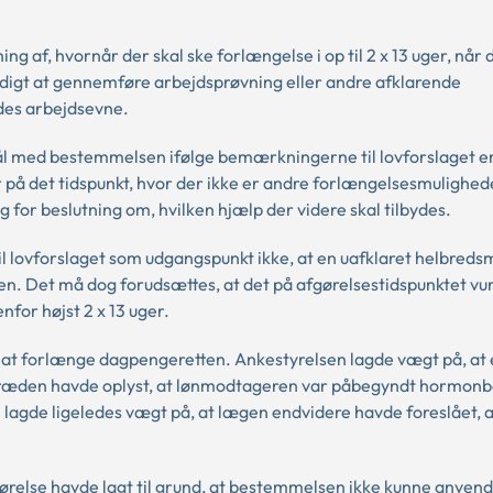
g af, hvornår der skal ske forlængelse i op til 2 x 13 uger, når 
igt at gennemføre arbejdsprøvning eller andre afklarende
des arbejdsevne.
ål med bestemmelsen ifølge bemærkningerne til lovforslaget er
r på det tidspunkt, hvor der ikke er andre forlængelsesmulighed
g for beslutning om, hvilken hjælp der videre skal tilbydes.
 lovforslaget som udgangspunkt ikke, at en uafklaret helbred
sen. Det må dog forudsættes, at det på afgørelsestidspunktet vur
for højst 2 x 13 uger.
om at forlænge dagpengeretten. Ankestyrelsen lagde vægt på, a
dtræden havde oplyst, at lønmodtageren var påbegyndt hormonb
 lagde ligeledes vægt på, at lægen endvidere havde foreslået, a
fgørelse havde lagt til grund, at bestemmelsen ikke kunne anvend