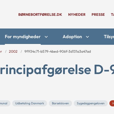
BØRNEBORTFØRELSE.DK
NYHEDER
PRESSE
T
For myndigheder
Adoption
Tilsy
er
2002
9f934c71-b579-4bed-906f-3d131a3a47ad
rincipafgørelse D-
munal
Udbetaling Danmark
Barselsloven
Sygedagpengeloven
H