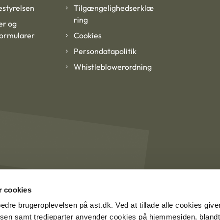
styrelsen
Tilgængelighedserklæ
ring
er og
formularer
Cookies
Persondatapolitik
Whistleblowerordning
 cookies
rbedre brugeroplevelsen på ast.dk. Ved at tillade alle cookies give
lsen samt tredjeparter anvender cookies på hjemmesiden, blandt 