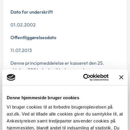
Dato for underskrift
01.02.2002
Offentliggørelsesdato
11.07.2013
Denne principmeddelelse er kasseret den 25.
oktober 2024, da den ikke længere har
vejledningsværdi.
Paragraf
Denne hjemmeside bruger cookies
§ 9c § 9a § 92 § 14 § 87
Vi bruger cookies til at forbedre brugeroplevelsen på
ast.dk. Ved at tillade alle cookies giver du samtykke til, at
Journalnummer
Ankestyrelsen samt tredjeparter anvender cookies på
350502-00
hjemmesiden, blandt andet til indsamling af statistik. Du