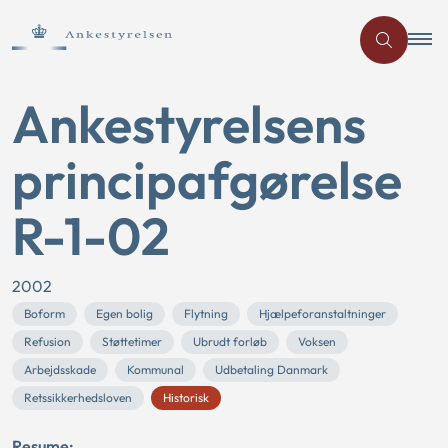
Ankestyrelsens
principafgørelse
R-1-02
2002
Boform
Egen bolig
Flytning
Hjælpeforanstaltninger
Refusion
Støttetimer
Ubrudt forløb
Voksen
Arbejdsskade
Kommunal
Udbetaling Danmark
Retssikkerhedsloven
Historisk
Resume: