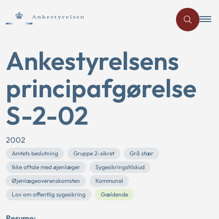
Ankestyrelsens
principafgørelse
S-2-02
2002
Amtets beslutning
Gruppe 2-sikret
Grå stær
Ikke aftale med øjenlæger
Sygesikringstilskud
Øjenlægeoverenskomsten
Kommunal
Lov om offentlig sygesikring
Gældende
Resume: