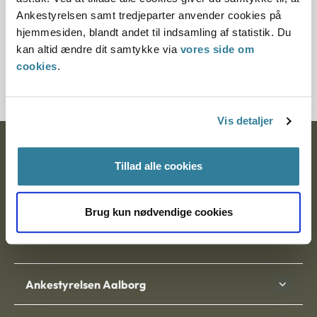
§ 24 § 5 § 7 § 4 § 46 § 6 § 2 § 3
Ankestyrelsen samt tredjeparter anvender cookies på
hjemmesiden, blandt andet til indsamling af statistik. Du
Journalnummer
kan altid ændre dit samtykke via
vores side om
cookies
.
500081-01
Vis detaljer
Ankestyrelsen
Tillad alle cookies
Postadresse:
Nytorv 7, 2. sal
Brug kun nødvendige cookies
9000 Aalborg
Ankestyrelsen Aalborg