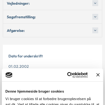
Vejledninger:
Sagsfremstilling:
Afgørelse:
Dato for underskrift
01.02.2002
Offentliggørelsesdato
11.07.2013
Denne hjemmeside bruger cookies
Paragraf
Vi bruger cookies til at forbedre brugeroplevelsen på
ast.dk. Ved at tillade alle cookies giver du samtykke til, at