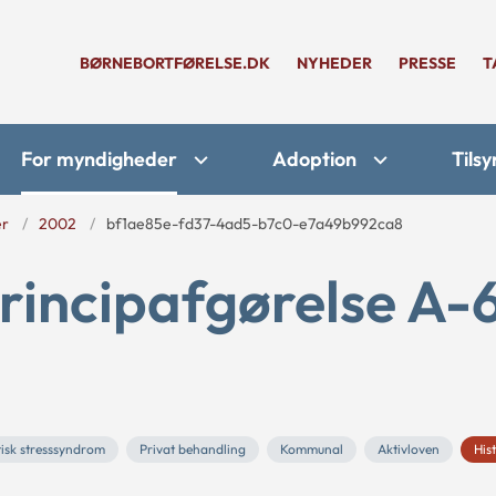
BØRNEBORTFØRELSE.DK
NYHEDER
PRESSE
T
For myndigheder
Adoption
Tilsy
er
2002
bf1ae85e-fd37-4ad5-b7c0-e7a49b992ca8
rincipafgørelse A-
isk stresssyndrom
Privat behandling
Kommunal
Aktivloven
His