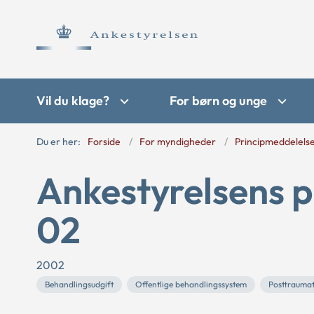
Vil du klage?
For børn og unge
Du er her:
Forside
For myndigheder
Principmeddelels
Ankestyrelsens p
02
2002
Behandlingsudgift
Offentlige behandlingssystem
Posttraumat