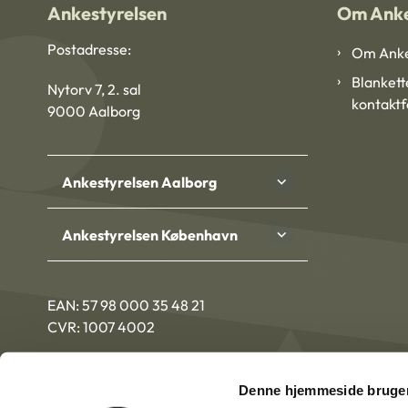
Ankestyrelsen
Om Anke
Postadresse:
Om Anke
Blankett
Nytorv 7, 2. sal
kontakt
9000 Aalborg
Ankestyrelsen Aalborg
Ankestyrelsen København
EAN: 57 98 000 35 48 21
CVR: 1007 4002
Denne hjemmeside bruger