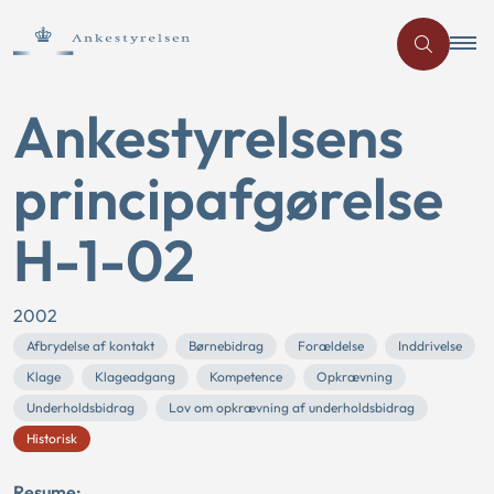
Ankestyrelsens
principafgørelse
H-1-02
2002
Afbrydelse af kontakt
Børnebidrag
Forældelse
Inddrivelse
Klage
Klageadgang
Kompetence
Opkrævning
Underholdsbidrag
Lov om opkrævning af underholdsbidrag
Historisk
Resume: