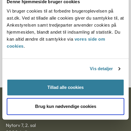
§ 63 § 23a § 23
Denne hjemmeside bruger cookies
Vi bruger cookies til at forbedre brugeroplevelsen på
Lovområder
ast.dk. Ved at tillade alle cookies giver du samtykke til, at
Ankestyrelsen samt tredjeparter anvender cookies på
Lov om opkrævning af underholdsbidrag
hjemmesiden, blandt andet til indsamling af statistik. Du
kan altid ændre dit samtykke via
vores side om
Emner
cookies
.
Inddrivelse, Kompetence, Klageadgang
Journalnummer J.nr.: 3700044-02
Vis detaljer
Tillad alle cookies
Ankestyrelsen
Brug kun nødvendige cookies
Postadresse:
Nytorv 7, 2. sal