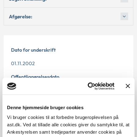
Afgørelse:
Dato for underskrift
01.11.2002
Offentliggørelsesdato
10.07.2013
Paragraf
Denne hjemmeside bruger cookies
§ 29 § 7 § 28 § 42
Vi bruger cookies til at forbedre brugeroplevelsen på
ast.dk. Ved at tillade alle cookies giver du samtykke til, at
Journalnummer
Ankestyrelsen samt tredjeparter anvender cookies på