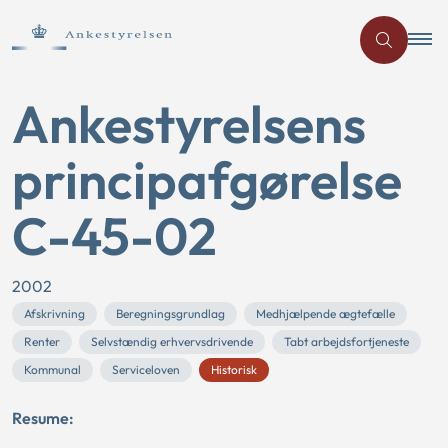
Ankestyrelsens
principafgørelse
C-45-02
2002
Afskrivning
Beregningsgrundlag
Medhjælpende ægtefælle
Renter
Selvstændig erhvervsdrivende
Tabt arbejdsfortjeneste
Kommunal
Serviceloven
Historisk
Resume: