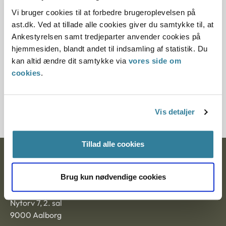
2013, da den er erstattet af principafgørelse 9-13 og
11-13.
Vi bruger cookies til at forbedre brugeroplevelsen på
ast.dk. Ved at tillade alle cookies giver du samtykke til, at
Paragraf
Ankestyrelsen samt tredjeparter anvender cookies på
hjemmesiden, blandt andet til indsamling af statistik. Du
§ 2 § 3
kan altid ændre dit samtykke via
vores side om
cookies
.
Journalnummer
3700014-02
Vis detaljer
Tillad alle cookies
Ankestyrelsen
Brug kun nødvendige cookies
Postadresse:
Nytorv 7, 2. sal
9000 Aalborg