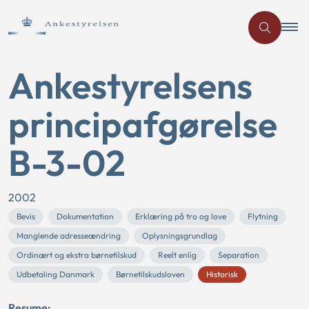
Ankestyrelsens
principafgørelse
B-3-02
2002
Bevis
Dokumentation
Erklæring på tro og love
Flytning
Manglende adresseændring
Oplysningsgrundlag
Ordinært og ekstra børnetilskud
Reelt enlig
Separation
Udbetaling Danmark
Børnetilskudsloven
Historisk
Resume: